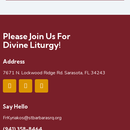
a
t
i
o
Please Join Us For
n
Divine Liturgy!
Address
7671 N. Lockwood Ridge Rd. Sarasota, FL 34243
Say Hello
FrKyriakos@stbarbarasrq.org
(941) 358-8464